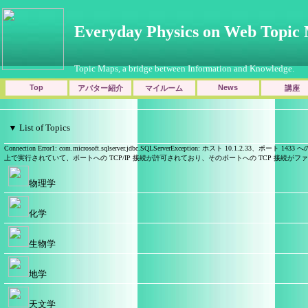
Everyday Physics on Web Topic
Topic Maps, a bridge between Information and Knowledge.
Top
News
アバター紹介
マイルーム
講座
▼ List of Topics
Connection Error1: com.microsoft.sqlserver.jdbc.SQLServerException: ホスト 10.
上で実行されていて、ポートへの TCP/IP 接続が許可されており、そのポートへの TCP 接続
物理学
化学
生物学
地学
天文学